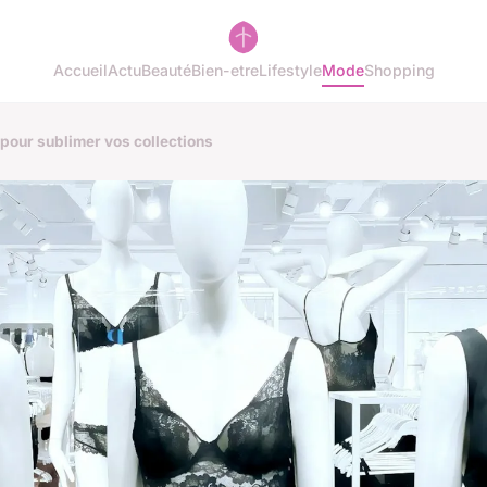
Accueil
Actu
Beauté
Bien-etre
Lifestyle
Mode
Shopping
 pour sublimer vos collections