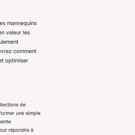
 Les mannequins
n valeur les
eulement
couvrez comment
et optimiser
llections de
former une simple
mente
pour répondre à