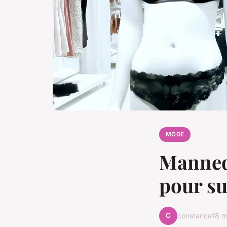
MODE
Mannequ
pour su
C
constance
18 m