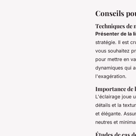
Conseils pou
Techniques de m
Présenter de la l
stratégie. Il est c
vous souhaitez pr
pour mettre en va
dynamiques qui ac
l'exagération.
Importance de l
L'éclairage joue 
détails et la text
et élégante. Assu
neutres et minimal
Études de cas d