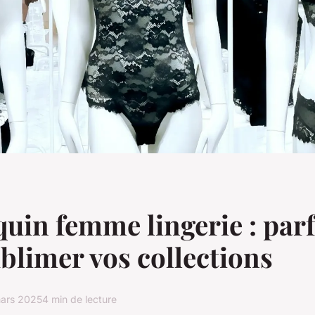
in femme lingerie : parf
blimer vos collections
ars 2025
4 min de lecture