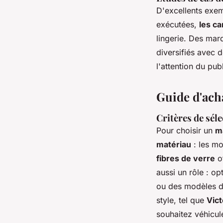
D'excellents exem
exécutées,
les c
lingerie. Des mar
diversifiés avec 
l'attention du pub
Guide d'ach
Critères de sél
Pour choisir un
m
matériau
: les mo
fibres de verre
of
aussi un rôle : o
ou des modèles de
style, tel que
Vict
souhaitez véhicul