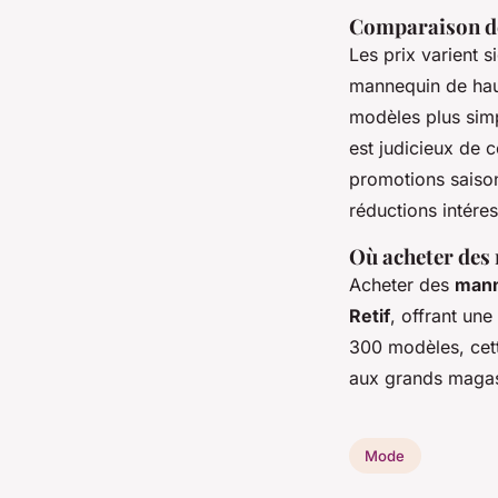
Comparaison des
Les prix varient 
mannequin de hau
modèles plus sim
est judicieux de c
promotions saiso
réductions intére
Où acheter des 
Acheter des
mann
Retif
, offrant un
300 modèles, cett
aux grands magas
Mode