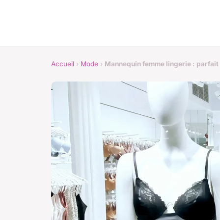
Accueil
›
Mode
›
Mannequin femme lingerie : parfait