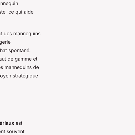
annequin
ste, ce qui aide
ant des mannequins
gerie
achat spontané.
 haut de gamme et
des mannequins de
moyen stratégique
ériaux
est
ont souvent