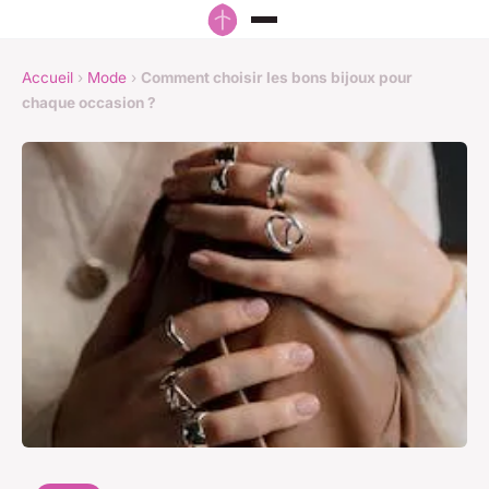
Accueil
›
Mode
›
Comment choisir les bons bijoux pour
chaque occasion ?