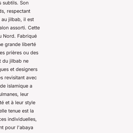
 subtils. Son
ds, respectant
u jilbab, il est
on assorti. Cette
du Nord. Fabriqué
ne grande liberté
es prières ou des
t du jilbab ne
ques et designers
s revisitant avec
de islamique a
ulmanes, leur
é et à leur style
lle tenue est la
ces individuelles,
nt pour l'abaya