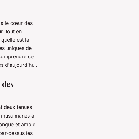
s le cœur des
r, tout en
quelle est la
ues uniques de
e comprendre ce
s d'aujourd'hui.
e des
ont deux tenues
s musulmanes à
longue et ample,
 par-dessus les