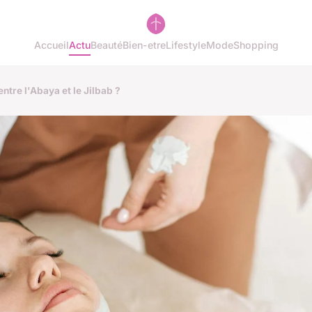
Accueil
Actu
Beauté
Bien-etre
Lifestyle
Mode
Shopping
entre l'Abaya et le Jilbab ?