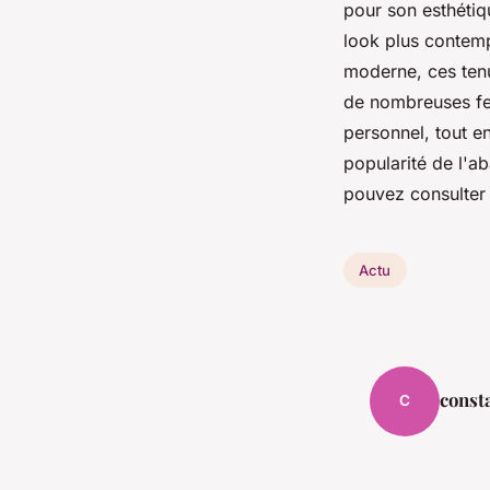
pour son esthétiqu
look plus contemp
moderne, ces tenu
de nombreuses fem
personnel, tout en 
popularité de l'a
pouvez consulter l
Actu
const
C