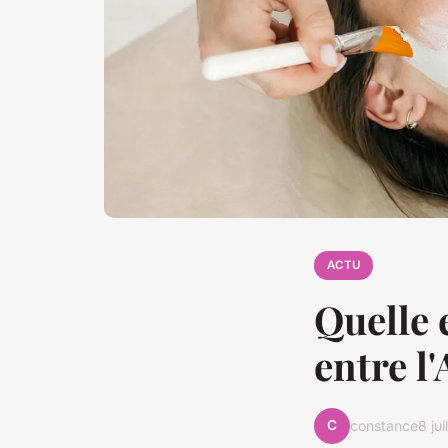
ACTU
Quelle 
entre l'
C
constance
8 ju