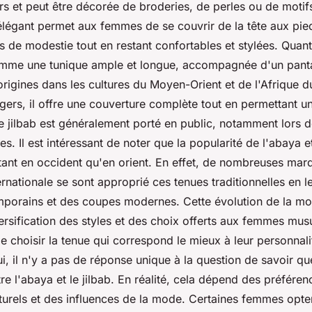
rs et peut être décorée de broderies, de perles ou de motifs
élégant permet aux femmes de se couvrir de la tête aux pie
s de modestie tout en restant confortables et stylées. Quant a
omme une tunique ample et longue, accompagnée d'un pantal
origines dans les cultures du Moyen-Orient et de l'Afrique 
égers, il offre une couverture complète tout en permettant u
jilbab est généralement porté en public, notamment lors d
s. Il est intéressant de noter que la popularité de l'abaya e
 tant en occident qu'en orient. En effet, de nombreuses mar
nationale se sont approprié ces tenues traditionnelles en le
mporains et des coupes modernes. Cette évolution de la mo
versification des styles et des choix offerts aux femmes mus
e choisir la tenue qui correspond le mieux à leur personnalit
i, il n'y a pas de réponse unique à la question de savoir que
re l'abaya et le jilbab. En réalité, cela dépend des préféren
turels et des influences de la mode. Certaines femmes opte