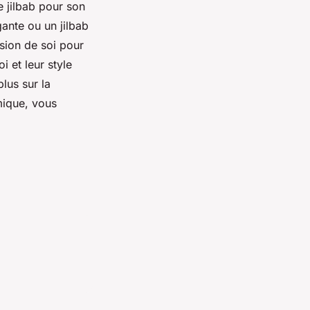
e jilbab pour son
ante ou un jilbab
sion de soi pour
 et leur style
plus sur la
mique, vous