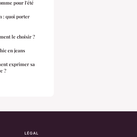
homme pour l'été
 : quoi porter
ent le choisir ?
hic en jeans
ment exprimer sa
e ?
LÉGAL