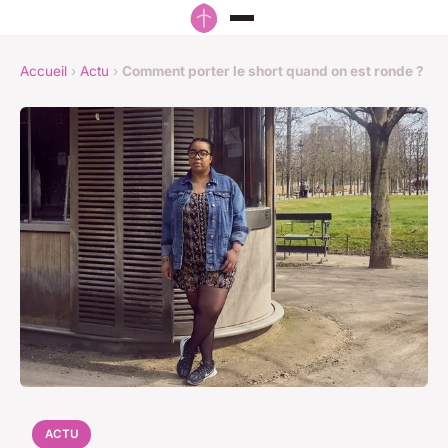
Accueil
›
Actu
›
Comment porter le short quand on est ronde ?
ACTU