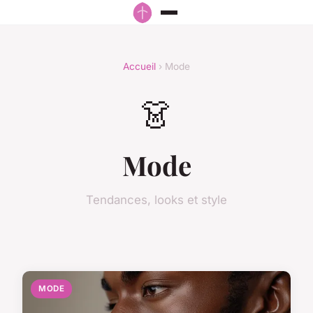
Accueil
› Mode
👗
Mode
Tendances, looks et style
MODE