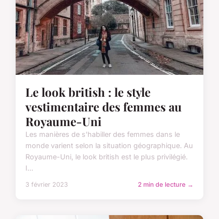
Le look british : le style
vestimentaire des femmes au
Royaume-Uni
Les manières de s'habiller des femmes dans le
monde varient selon la situation géographique. Au
Royaume-Uni, le look british est le plus privilégié.
I...
3 février 2023
2 min de lecture →