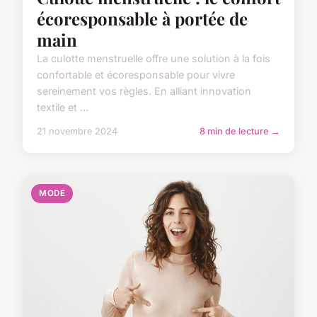
écoresponsable à portée de
main
La culotte menstruelle offre une solution à la fois
confortable et écoresponsable pour vivre
sereinement vos règles. En alliant innovation
textile et ...
21 novembre 2024
8 min de lecture →
MODE