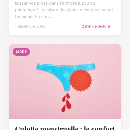
laisser vos jupes dans l'armoire jusqu'au
printemps ? La saison des jupes n'est pas encore
terminée. Au con...
1 décembre 2022
2 min de lecture →
MODE
Culotte menstruelle : le confort