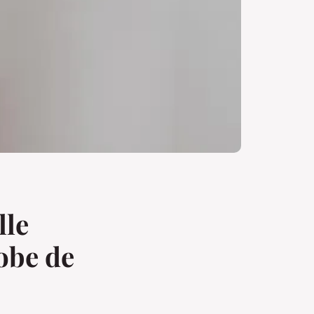
lle
robe de