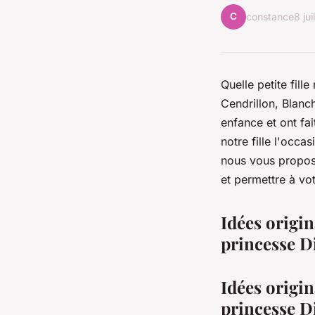
C
constance
8 ju
Quelle petite fill
Cendrillon, Blanc
enfance et ont fa
notre fille l'occa
nous vous propos
et permettre à vo
Idées origin
princesse D
Idées origin
princesse D