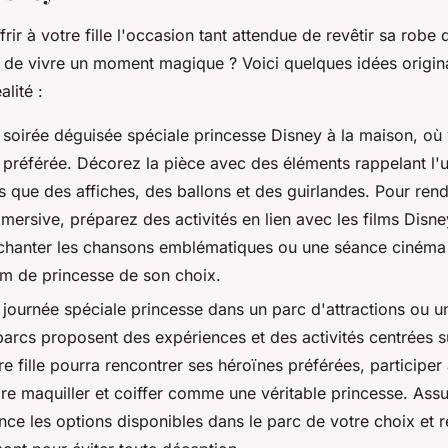
rir à votre fille l'occasion tant attendue de revêtir sa robe
t de vivre un moment magique ? Voici quelques idées origin
lité :
soirée déguisée spéciale princesse Disney à la maison, où v
 préférée. Décorez la pièce avec des éléments rappelant l'
ls que des affiches, des ballons et des guirlandes. Pour ren
mersive, préparez des activités en lien avec les films Dis
chanter les chansons emblématiques ou une séance cinéma
lm de princesse de son choix.
journée spéciale princesse dans un parc d'attractions ou u
rcs proposent des expériences et des activités centrées su
re fille pourra rencontrer ses héroïnes préférées, participer
re maquiller et coiffer comme une véritable princesse. Ass
vance les options disponibles dans le parc de votre choix et 