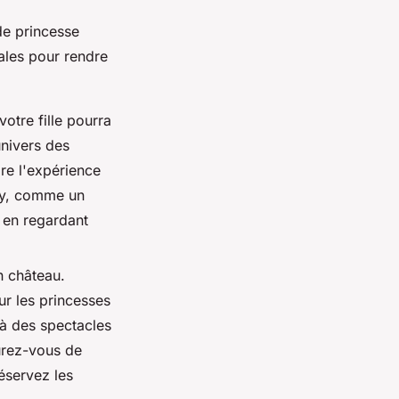
 de princesse
ales pour rendre
otre fille pourra
univers des
dre l'expérience
ney, comme un
 en regardant
n château.
r les princesses
 à des spectacles
urez-vous de
réservez les