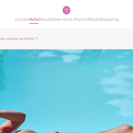
Accueil
Actu
Beauté
Bien-etre
Lifestyle
Mode
Shopping
es cache-oreilles ?