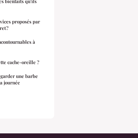
s bienfaits qu'ils
rvices proposés par
ret ?
incontournables à
tte cache-oreille ?
 garder une barbe
la journée