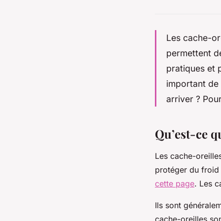
Les cache-ore
permettent de
pratiques et 
important de 
arriver ? Pou
Qu’est-ce q
Les cache-oreille
protéger du froid
cette page
. Les c
Ils sont générale
cache-oreilles son