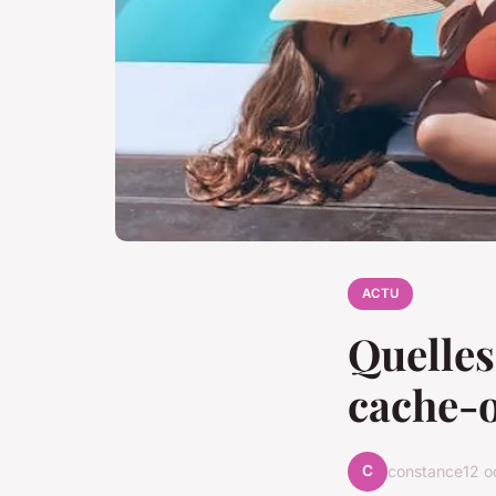
ACTU
Quelles
cache-o
C
constance
12 o