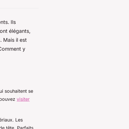
ts. Ils
sont élégants,
 Mais il est
. Comment y
ui souhaitent se
s pouvez
visiter
ériaux. Les
e tête. Parfaits