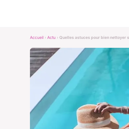
Accueil
›
Actu
›
Quelles astuces pour bien nettoyer s