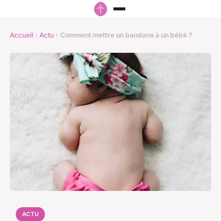
Accueil
›
Actu
›
Comment mettre un bandana à un bébé ?
ACTU