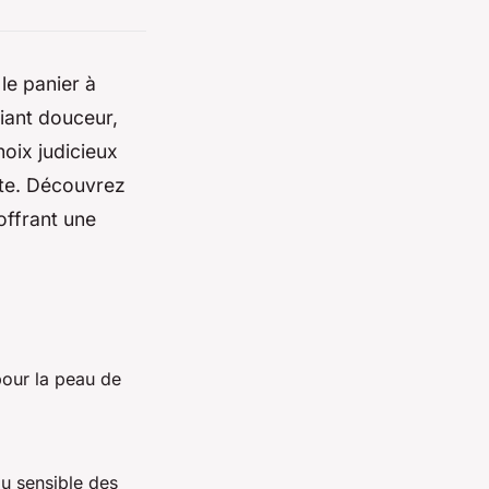
le panier à
iant douceur,
hoix judicieux
ète. Découvrez
offrant une
pour la peau de
au sensible des