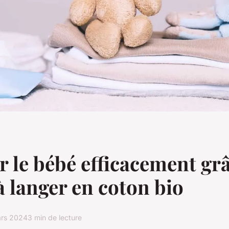
 le bébé efficacement grâ
à langer en coton bio
ars 2024
3 min de lecture