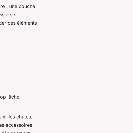
ire : une couche
siers si
der ces éléments
rop lâche.
nir les chutes.
des accessoires