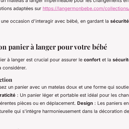
un matelas à langer imperméable pour les changements en
tions adaptées sur
https://langermonbebe.com/collections/
une occasion d'interagir avec bébé, en gardant la
sécurité
on panier à langer pour votre bébé
ier à langer est crucial pour assurer le
confort
et la
sécurit
 à considérer.
ection
sez un panier avec un matelas doux et une forme qui soutien
raticité
: Un panier léger et portable est idéal pour les ch
férentes pièces ou en déplacement.
Design
: Les paniers en
turelle qui s'intègre harmonieusement dans la décoration d