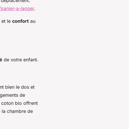
 déplacement.
panier-a-langer
.
et le
confort
au
é
de votre enfant.
t bien le dos et
angements de
 coton bio offrent
e la chambre de