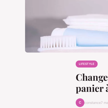
LIFESTYLE
Changer
panier 
C
constance
7 m