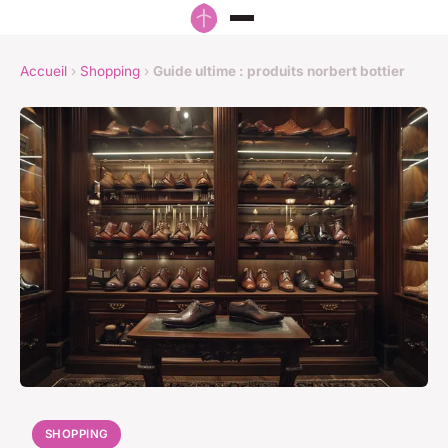
Accueil
›
Shopping
›
Guide ultime : produits norbert bottier
SHOPPING