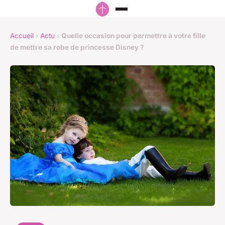
Accueil
›
Actu
›
Quelle occasion pour permettre à votre fille
de mettre sa robe de princesse Disney ?