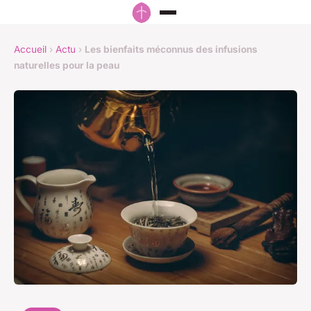
Accueil
›
Actu
›
Les bienfaits méconnus des infusions
naturelles pour la peau