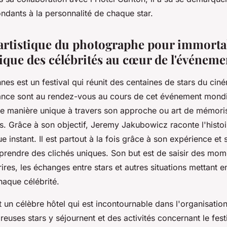
ondants à la personnalité de chaque star.
artistique du photographe pour immorta
nique des célébrités au cœur de l'événem
nnes est un festival qui réunit des centaines de stars du cin
gance sont au rendez-vous au cours de cet événement mond
e manière unique à travers son approche ou art de mémori
ls. Grâce à son objectif, Jeremy Jakubowicz raconte l'histoir
 instant. Il est partout à la fois grâce à son expérience et 
prendre des clichés uniques. Son but est de saisir des mom
rires, les échanges entre stars et autres situations mettant 
haque célébrité.
t un célèbre hôtel qui est incontournable dans l'organisation
uses stars y séjournent et des activités concernant le festi