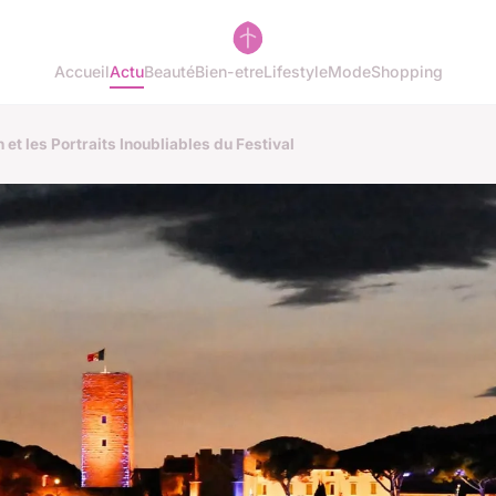
Accueil
Actu
Beauté
Bien-etre
Lifestyle
Mode
Shopping
et les Portraits Inoubliables du Festival