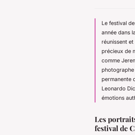
Le festival d
année dans la
réunissent e
précieux de 
comme Jeremy
photographe C
permanente de
Leonardo Dica
émotions auth
Les portrai
festival de 