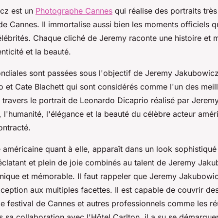
cz est un
Photographe Cannes
qui réalise des portraits tr
 de Cannes. Il immortalise aussi bien les moments officiels 
lébrités. Chaque cliché de Jeremy raconte une histoire et 
enticité et la beauté.
ndiales sont passées sous l'objectif de Jeremy Jakubowicz.
 et Cate Blachett qui sont considérés comme l'un des meill
 travers le portrait de Leonardo Dicaprio réalisé par Jeremy
é, l'humanité, l'élégance et la beauté du célèbre acteur amér
ontracté.
 américaine quant à elle, apparaît dans un look sophistiqué 
 éclatant et plein de joie combinés au talent de Jeremy Jak
nique et mémorable. Il faut rappeler que Jeremy Jakubowic
eption aux multiples facettes. Il est capable de couvrir d
le festival de Cannes et autres professionnels comme les r
s sa collaboration avec l'Hôtel Carlton, il a su se démarque