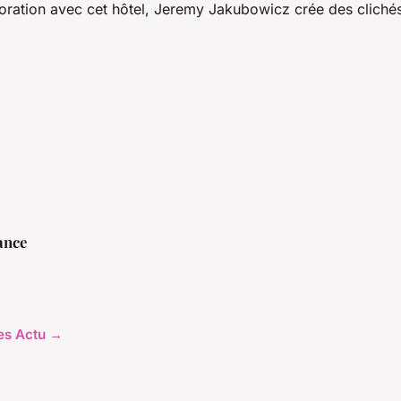
boration avec cet hôtel, Jeremy Jakubowicz crée des clich
ance
les Actu →