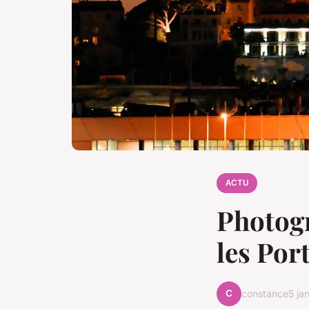
ACTU
Photogr
les Por
C
constance
5 ja