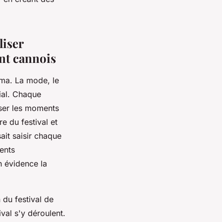
liser
ent cannois
éma. La mode, le
ial. Chaque
ser les moments
e du festival et
sait saisir chaque
ents
en évidence la
 du festival de
val s'y déroulent.