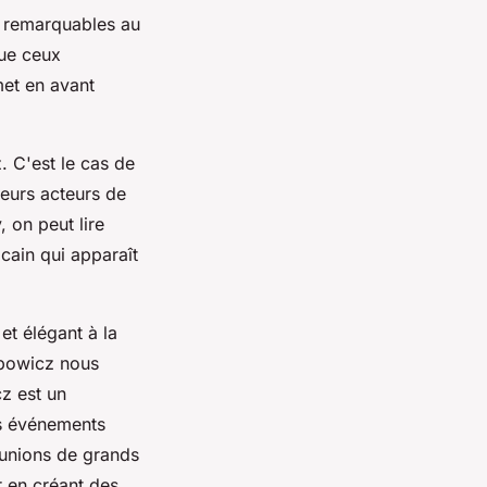
ès remarquables au
que ceux
met en avant
 C'est le cas de
eurs acteurs de
, on peut lire
icain qui apparaît
et élégant à la
ubowicz nous
z est un
es événements
éunions de grands
r en créant des