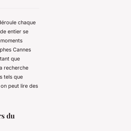
 déroule chaque
de entier se
s moments
aphes Cannes
tant que
sa recherche
s tels que
on peut lire des
rs du