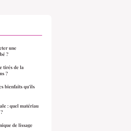
eter une
bé ?
 tirés de la
ns ?
s bienfaits qu'ils
ale : quel matériau
 ?
nique de lissage