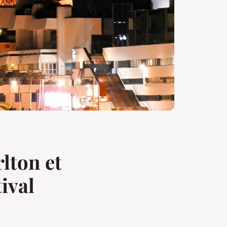
lton et
ival